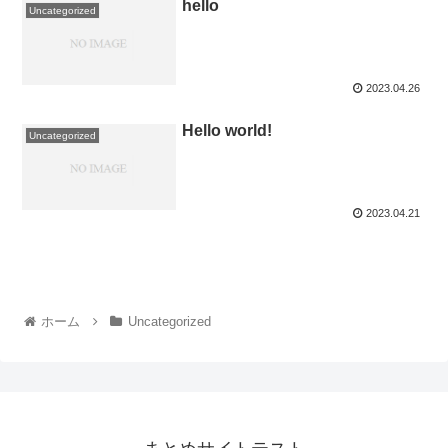
hello
Uncategorized
2023.04.26
Hello world!
Uncategorized
2023.04.21
ホーム
Uncategorized